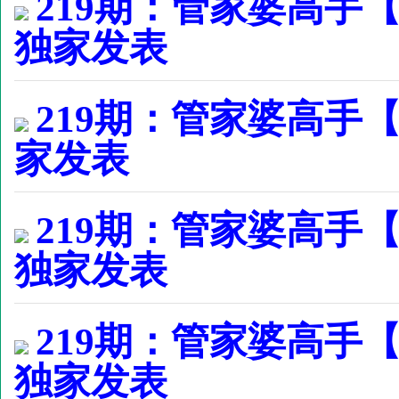
219期：管家婆高手
独家发表
219期：管家婆高手【
家发表
219期：管家婆高手
独家发表
219期：管家婆高手
独家发表