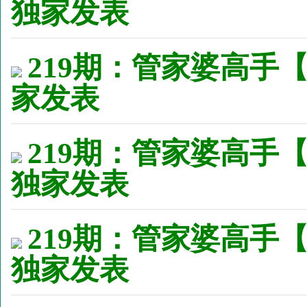
独家发表
219期：管家婆高手【
家发表
219期：管家婆高手
独家发表
219期：管家婆高手
独家发表