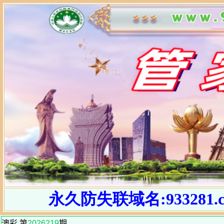
永久防失联域名:933281.c