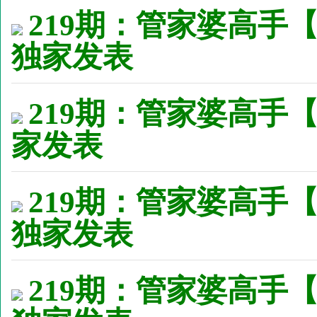
219期：管家婆高手
独家发表
219期：管家婆高手【
家发表
219期：管家婆高手
独家发表
219期：管家婆高手