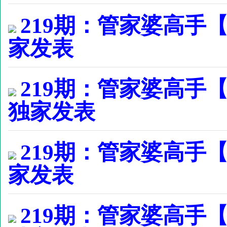
219期：管家婆高手【
家发表
219期：管家婆高手
独家发表
219期：管家婆高手【
家发表
219期：管家婆高手