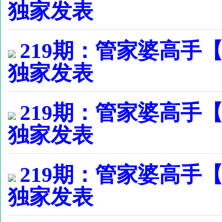
独家发表
219期：管家婆高手
独家发表
219期：管家婆高手
独家发表
219期：管家婆高手
独家发表