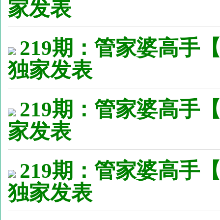
家发表
219期：管家婆高手
独家发表
219期：管家婆高手【
家发表
219期：管家婆高手
独家发表