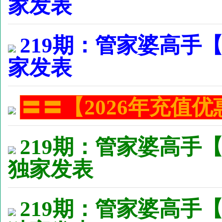
家发表
219期：管家婆高手【
家发表
〓〓【2026年充值
219期：管家婆高手
独家发表
219期：管家婆高手