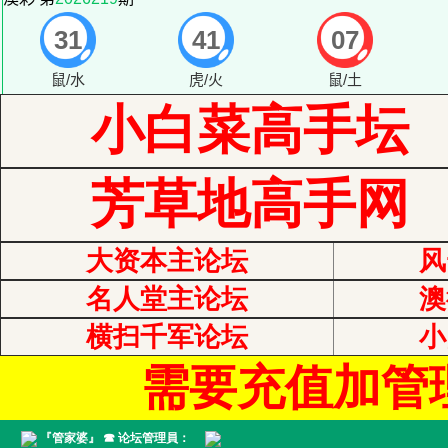
小白菜高手坛
芳草地高手网
大资本主论坛
风
名人堂主论坛
澳
横扫千军论坛
小
需要充值加管理员
『
管家婆
』 ☎ 论坛管理員：