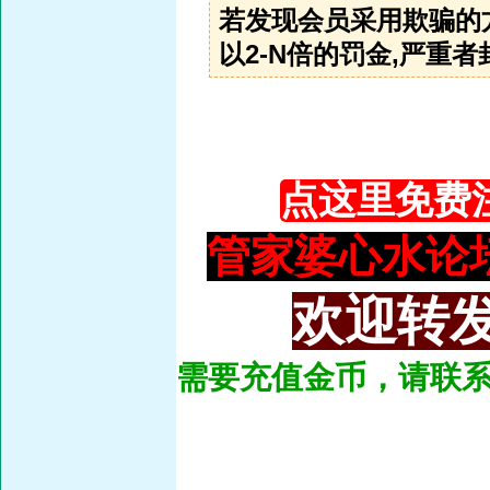
若发现会员采用欺骗的
以2-N倍的罚金,严重者封
点这里免费
管家婆心水论坛：93
欢迎转发
需要充值金币，请联系总管