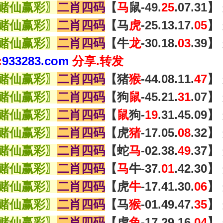
赌仙赢彩〗
二肖四码
【
马
鼠-49.
25
.07.31
赌仙赢彩〗
二肖四码
【马
虎
-25.13.17.
05
】
赌仙赢彩〗
二肖四码
【牛
龙
-30.18.
03
.39】
:
933283.com
分享.转发
赌仙赢彩〗
二肖四码
【猪
猴
-44.08.11.
47
】
赌仙赢彩〗
二肖四码
【狗
鼠
-45.21.
31
.07】
赌仙赢彩〗
二肖四码
【
鼠
狗-
19
.31.45.09
赌仙赢彩〗
二肖四码
【虎
猪
-17.05.
08
.32】
赌仙赢彩〗
二肖四码
【蛇
马
-02.38.
49
.37】
赌仙赢彩〗
二肖四码
【
马
牛-37.
01
.42.30
赌仙赢彩〗
二肖四码
【虎
牛
-17.41.30.
06
】
赌仙赢彩〗
二肖四码
【马
猴
-01.49.47.
35
】
赌仙赢彩〗
二肖四码
【虎
兔
-17.29.16.
04
】