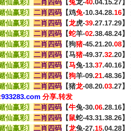
赌仙赢彩〗
二肖四码
【
兔
龙-
40
.04.15.27
赌仙赢彩〗
二肖四码
【鸡
兔
-10.34.28.
16
】
赌仙赢彩〗
二肖四码
【
龙
虎-
39
.27.17.29
赌仙赢彩〗
二肖四码
【
蛇
羊-
02
.38.48.24
赌仙赢彩〗
二肖四码
【狗
猪
-45.21.20.
08
】
赌仙赢彩〗
二肖四码
【马
猪
-49.37.
32
.20】
赌仙赢彩〗
二肖四码
【
马
兔-13.
37
.40.16
赌仙赢彩〗
二肖四码
【
狗
羊-09.
21
.48.36
赌仙赢彩〗
二肖四码
【猪
龙
-08.20.
03
.27】
:
933283.com
分享.转发
赌仙赢彩〗
二肖四码
【
牛
兔-30.
06
.28.16
赌仙赢彩〗
二肖四码
【
鼠
蛇-43.31.38.26
赌仙赢彩〗
二肖四码
【
龙
兔-27.
15
.04.28