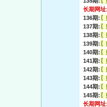
135期:
〖
长期网址
136期:
〖
137期:
〖
138期:
〖
139期:
〖
140期:
〖
141期:
〖
142期:
〖
143期:
〖
144期:
〖
145期:
〖
长期网址