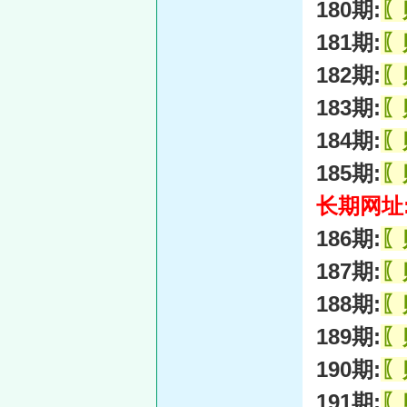
180期:
〖
181期:
〖
182期:
〖
183期:
〖
184期:
〖
185期:
〖
长期网址
186期:
〖
187期:
〖
188期:
〖
189期:
〖
190期:
〖
191期:
〖