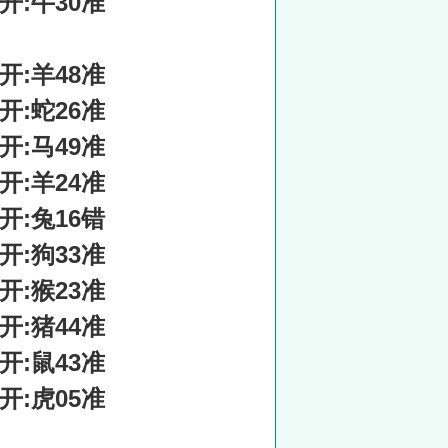
 开:牛30准
】 开:羊48准
 开:蛇26准
 开:马49准
 开:羊24准
】 开:兔16错
 开:狗33准
 开:猴23准
 开:猪44准
】 开:鼠43准
 开:虎05准