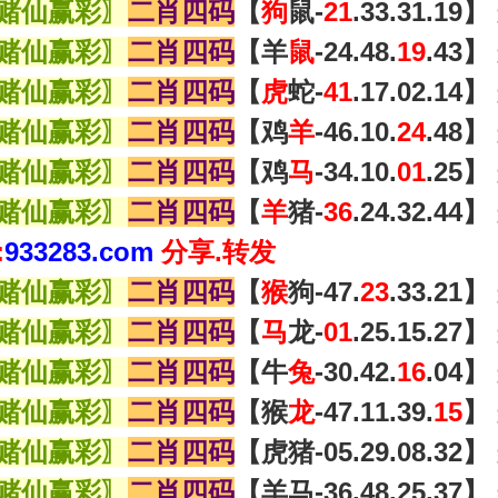
赌仙赢彩〗
二肖四码
【
狗
鼠-
21
.33.31.19
赌仙赢彩〗
二肖四码
【羊
鼠
-24.48.
19
.43】
赌仙赢彩〗
二肖四码
【
虎
蛇-
41
.17.02.14
赌仙赢彩〗
二肖四码
【鸡
羊
-46.10.
24
.48】
赌仙赢彩〗
二肖四码
【鸡
马
-34.10.
01
.25】
赌仙赢彩〗
二肖四码
【
羊
猪-
36
.24.32.44
:
933283.com
分享.转发
赌仙赢彩〗
二肖四码
【
猴
狗-47.
23
.33.21
赌仙赢彩〗
二肖四码
【
马
龙-
01
.25.15.27
赌仙赢彩〗
二肖四码
【牛
兔
-30.42.
16
.04】
赌仙赢彩〗
二肖四码
【猴
龙
-47.11.39.
15
】
赌仙赢彩〗
二肖四码
【虎猪-05.29.08.32
赌仙赢彩〗
二肖四码
【羊马-36.48.25.37