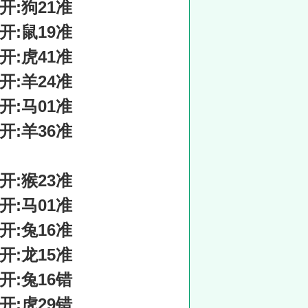
】 开:狗21准
 开:鼠19准
】 开:虎41准
 开:羊24准
 开:马01准
】 开:羊36准
】 开:猴23准
】 开:马01准
 开:兔16准
 开:龙15准
】 开:兔16错
】 开:虎29错