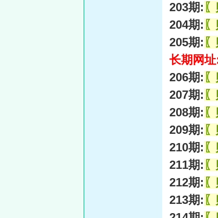
203期:
〖
204期:
〖
205期:
〖
长期网址
206期:
〖
207期:
〖
208期:
〖
209期:
〖
210期:
〖
211期:
〖
212期:
〖
213期:
〖
214期:
〖