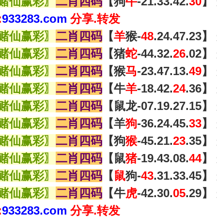
赌仙赢彩〗
二肖四码
【狗
牛
-21.33.42.
30
】
:
933283.com
分享.转发
赌仙赢彩〗
二肖四码
【
羊
猴-
48
.24.47.23
赌仙赢彩〗
二肖四码
【猪
蛇
-44.32.
26
.02】
赌仙赢彩〗
二肖四码
【猴
马
-23.47.13.
49
】
赌仙赢彩〗
二肖四码
【牛
羊
-18.42.
24
.36】
赌仙赢彩〗
二肖四码
【鼠龙-07.19.27.15
赌仙赢彩〗
二肖四码
【羊
狗
-36.24.45.
33
】
赌仙赢彩〗
二肖四码
【狗
猴
-45.21.
23
.35】
赌仙赢彩〗
二肖四码
【鼠
猪
-19.43.08.
44
】
赌仙赢彩〗
二肖四码
【
鼠
狗-
43
.31.33.45
赌仙赢彩〗
二肖四码
【牛
虎
-42.30.
05
.29】
:
933283.com
分享.转发