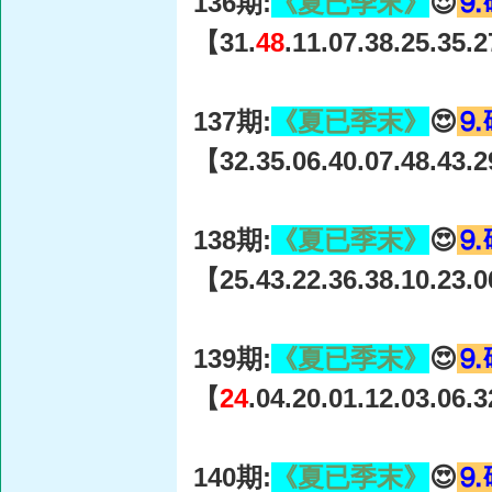
136期:
《夏已季末》
😍
⒐
【31.
48
.11.07.38.25.35.
137期:
《夏已季末》
😍
⒐
【32.35.06.40.07.48.43.
138期:
《夏已季末》
😍
⒐
【25.43.22.36.38.10.23.0
139期:
《夏已季末》
😍
⒐
【
24
.04.20.01.12.03.06.
140期:
《夏已季末》
😍
⒐