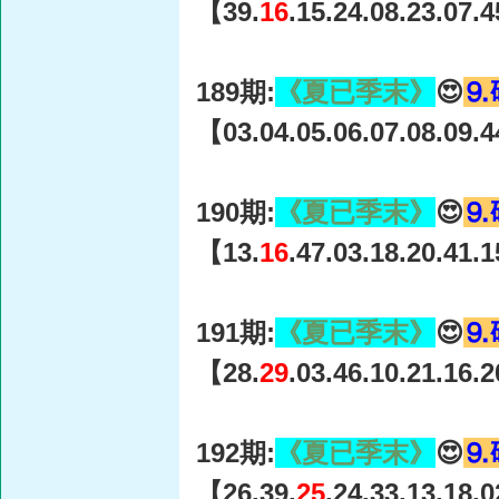
【39.
16
.15.24.08.23.07.
189期:
《夏已季末》
😍
⒐
【03.04.05.06.07.08.09.
190期:
《夏已季末》
😍
⒐
【13.
16
.47.03.18.20.41.
191期:
《夏已季末》
😍
⒐
【28.
29
.03.46.10.21.16.
192期:
《夏已季末》
😍
⒐
【26.39.
25
.24.33.13.18.