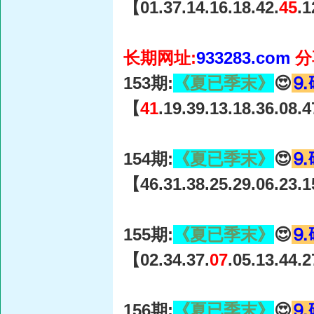
【01.37.14.16.18.42.
45
.
长期网址:
933283.com
分
153期:
《夏已季末》
😍
⒐
【
41
.19.39.13.18.36.08.
154期:
《夏已季末》
😍
⒐
【46.31.38.25.29.06.23.1
155期:
《夏已季末》
😍
⒐
【02.34.37.
07
.05.13.44.
156期:
《夏已季末》
😍
⒐