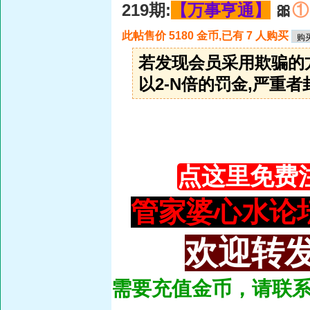
219期:
【万事亨通】
🎀
①
此帖售价 5180 金币,已有 7 人购买
若发现会员采用欺骗的
以2-N倍的罚金,严重者封
点这里免费
管家婆心水论坛：93
欢迎转发
需要充值金币，请联系总管