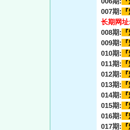
006期:
『
007期:
『
长期网址
008期:
『
009期:
『
010期:
『
011期:
『
012期:
『
013期:
『
014期:
『
015期:
『
016期:
『
017期:
『