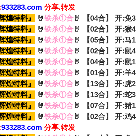
:
933283.com
分享.转发
辉煌特料』
🤘
铁杀①合
🤘 【04合】 开:兔
辉煌特料』
🤘
铁杀①合
🤘 【02合】 开:猴
辉煌特料』
🤘
铁杀①合
🤘 【05合】 开:马
辉煌特料』
🤘
铁杀①合
🤘 【02合】 开:鼠
辉煌特料』
🤘
铁杀①合
🤘 【04合】 开:鼠
辉煌特料』
🤘
铁杀①合
🤘 【01合】 开:羊
辉煌特料』
🤘
铁杀①合
🤘 【13合】 开:虎
辉煌特料』
🤘
铁杀①合
🤘 【13合】 开:蛇
辉煌特料』
🤘
铁杀①合
🤘 【07合】 开:猪
辉煌特料』
🤘
铁杀①合
🤘 【02合】 开:鸡
:
933283.com
分享.转发