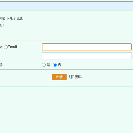
有如下几个原因:
!!
户名
Email
录
是
否
找回密码