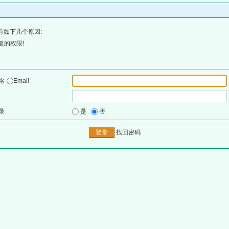
有如下几个原因:
复的权限!
户名
Email
录
是
否
找回密码