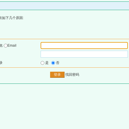
有如下几个原因:
户名
Email
录
是
否
找回密码