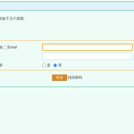
有如下几个原因:
户名
Email
录
是
否
找回密码